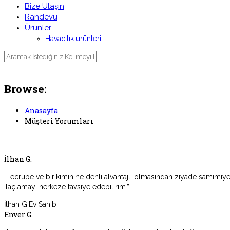
Bize Ulaşın
Randevu
Ürünler
Havacılık ürünleri
Müşteri Yorumları
Browse:
Anasayfa
Müşteri Yorumları
İlhan G.
“Tecrube ve birikimin ne denli alvantajli olmasindan ziyade samimiye
ilaçlamayi herkeze tavsiye edebilirim.”
İlhan G.
Ev Sahibi
Enver G.