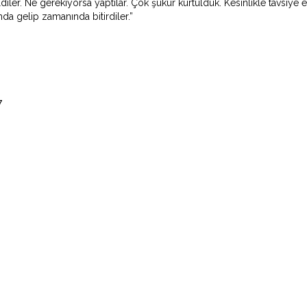
iler. Ne gerekiyorsa yaptılar. Çok şükür kurtulduk. Kesinlikle tavsiye ede
nda gelip zamanında bitirdiler.”
7