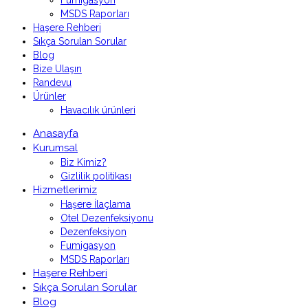
Fumigasyon
MSDS Raporları
Haşere Rehberi
Sıkça Sorulan Sorular
Blog
Bize Ulaşın
Randevu
Ürünler
Havacılık ürünleri
Anasayfa
Kurumsal
Biz Kimiz?
Gizlilik politikası
Hizmetlerimiz
Haşere İlaçlama
Otel Dezenfeksiyonu
Dezenfeksiyon
Fumigasyon
MSDS Raporları
Haşere Rehberi
Sıkça Sorulan Sorular
Blog