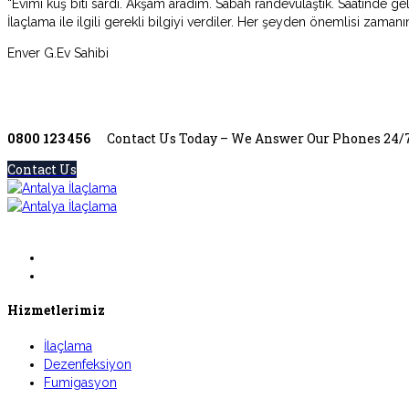
“Evimi kuş biti sardı. Akşam aradım. Sabah randevulaştık. Saatinde geld
İlaçlama ile ilgili gerekli bilgiyi verdiler. Her şeyden önemlisi zamanı
Enver G.
Ev Sahibi
0800 123 456
Contact Us Today – We Answer Our Phones 24/
Contact Us
Hizmetlerimiz
İlaçlama
Dezenfeksiyon
Fumigasyon