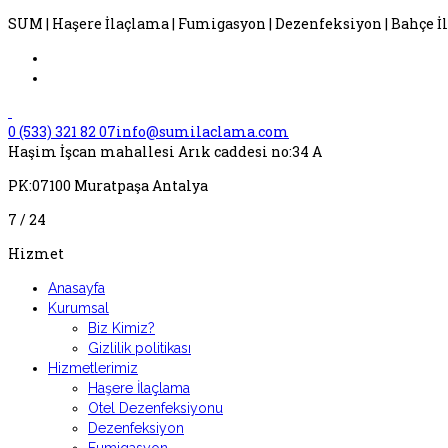
SUM | Haşere İlaçlama | Fumigasyon | Dezenfeksiyon | Bahçe İ
0 (533) 321 82 07
info@sumilaclama.com
Haşim İşcan mahallesi Arık caddesi no:34 A
PK:07100 Muratpaşa Antalya
7 / 24
Hizmet
Anasayfa
Kurumsal
Biz Kimiz?
Gizlilik politikası
Hizmetlerimiz
Haşere İlaçlama
Otel Dezenfeksiyonu
Dezenfeksiyon