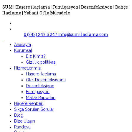
SUM | Haşere İlaçlama | Fumigasyon | Dezenfeksiyon | Bahçe
İlaçlama | Yabani Ot'la Mücadele
0 (242) 247 5 247
info@sumilaclama.com
Anasayfa
Kurumsal
Biz Kimiz?
Gizlilik politikası
Hizmetlerimiz
Haşere İlaçlama
Otel Dezenfeksiyonu
Dezenfeksiyon
Fumigasyon
MSDS Raporları
Haşere Rehberi
Sıkça Sorulan Sorular
Blog
Bize Ulaşın
Randevu