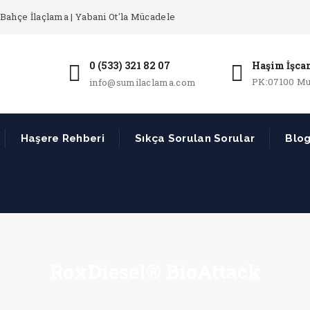
Bahçe İlaçlama | Yabani Ot'la Mücadele
0 (533) 321 82 07
Haşim İşcan
PK:07100 Mu
info@sumilaclama.com
Haşere Rehberi
Sıkça Sorulan Sorular
Blo
RoxDiesel® BioAttack