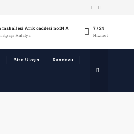
 mahallesi Arık caddesi no:34 A
7 / 24
ratpaşa Antalya
Hizmet
g
Bize Ulaşın
Randevu