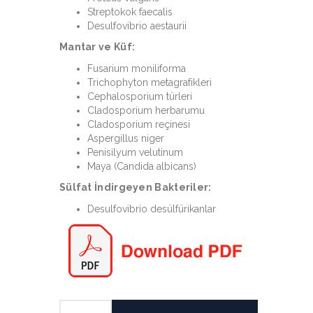
Streptokok faecalis
Desulfovibrio aestaurii
Mantar ve Küf:
Fusarium moniliforma
Trichophyton metagrafikleri
Cephalosporium türleri
Cladosporium herbarumu
Cladosporium reçinesi
Aspergillus niger
Penisilyum velutinum
Maya (Candida albicans)
Sülfat İndirgeyen Bakteriler:
Desulfovibrio desülfürikanlar
RoxDiesel®