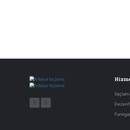
Hizme
İlaçlam
Dezenf
Fumiga