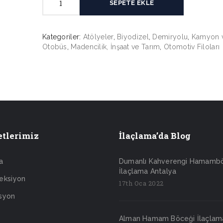
SEPETE EKLE
BioAttack
adet
Kategoriler:
Atölyeler
,
Biyodizel
,
Demiryolu
,
Kamyon 
Otobüs
,
Madencilik, İnşaat ve Tarım
,
Otomotiv Filoları
tlerimiz
İlaçlama’da Blog
a
Dumanlı Kahverengi Hamamb
İlaçlama Antalya
eksiyon
17th Oca 2022
syon
Alman Hamam Böceği İlaçlam