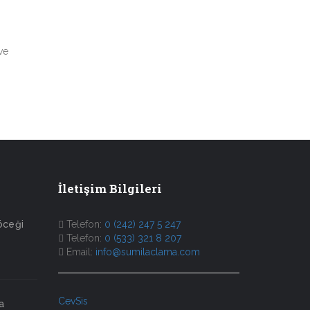
ve
İletişim Bilgileri
öceği
Telefon:
0 (242) 247 5 247
Telefon:
0 (533) 321 8 207
Email:
info@sumilaclama.com
CevSis
a