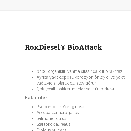
RoxDiesel® BioAttack
%100 organiktir, yanma sırasında kül bırakmaz
Ayrıca yakıt deposu korozyon önleyici ve yakıt
yağlayıcısı olarak da işlev görür
Çok çeşitli bakteri, mantar ve küfü öldürür
Bakteriler:
Psödomonas Aeruginosa
Aerobacter aerogenes
Salmonella tifüs
Stafilokok aureaus
Proteus vulgaris