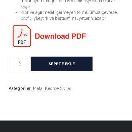
metal uyumluluğu, ürün konsolidasyonuna olanak
sağlar
Klor ve ağır metal içermeyen formülümüz çevresel
profili iyileştirir ve bertaraf maliyetlerini azaltır
Ultra
SEPETE EKLE
NC145
adet
Kategoriler:
Metal Kesme Sıvıları