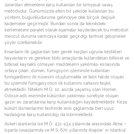
zararlıları etmenlere karşı kullanılan bir kimyasal savaş
metodudur. Günümüzde etkin bir şekilde kullanılan bu
yöntem, bugünküduruma gelinceye dek birçok değişik
kademeler geçirmiştir. Bundan sonra da teknikdeki
ilerlemelere paralel olarak aşamalar kaydedecek bu metodun
mevcut duruma varıncaya kadar geçirdiği tarihsel gelişmeler
şöyle özetlenebilir.
İnsanların ilk çağlardan beri gerek inaçları uğruna kestikleri
hayvanların ve gerekse tıbbi amaçlarda kullandıkları bitkisel ve
bitkisel kaynaklı olmayan maddelerin yakılması esnasında
ortaya çıkan, duman, fümigsyon işleminde kullanılan
fumigantlerın ilk nüvesini oluşturmakta ve tabii halde oluşan
bu işlemde fümigasyonun ilk kullanımı sahasını teşkil
etmektedir. Nitekim M.Ö. 10. asırda yaşamış olan Homer,
Odisse adlı eserinde kükürdün yakılması süretiyle oluşan
gazın ev zararlılarına karşı kullanıldığını kaydetmektedir. Keza
kükürt dumanlarının tarihinde eski çağlarında beri uyuz
hastalığına karşı kullanıldığı da bilinmektedir.
Askeri alanlarda ise M.Ö. 431-434 yıllarında arasındaki Atina –
Isparta savaşlarında ve M.S. 670 yıllarında Araplar` ın İstanbul`