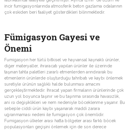
fabrikasında faaliyete geçirilmiştir. Ayrıca İzmir` de üzüm ve
incir fumigasyonlarında atmosferik beton gazlama odalarının
çok eskiden beri faaliyet gösterdikleri bilinmektedir.
Fümigasyon Gayesi ve
Önemi
Fumigasyon her türlü bitkisel ve hayvansal kaynaklı ürünler,
diğer materyaller, ihraracatı yapılan ürünler ile üzerinde
taşınan tahta paletleri zararlı etmenlerden arındırarak bu
etmenlerin ürünlerde oluşturduğu tahribatı ve kaybı önlemek
suretiyle ürünün sağlıklı halde bulunması amacını
gerçekleştirmektedir. İhracat yapan firmaların ürünlerinde çok
uzun yol boyunca taşınır ve bu taşınma sırasında havasızlık,
ani ısı değişiklikleri ve nem nedeniyle böceklenme yaşanır. Bu
sebeple ciddi ürün kaybı yaşanarak maddi zarara
uğranmaması nedeni ile fumigasyon çok önemlidir.
Fumigasyon ülkeler arası hatta bölgeler arası farklı böcek
populasyonları geçişini önlemek için de son derece