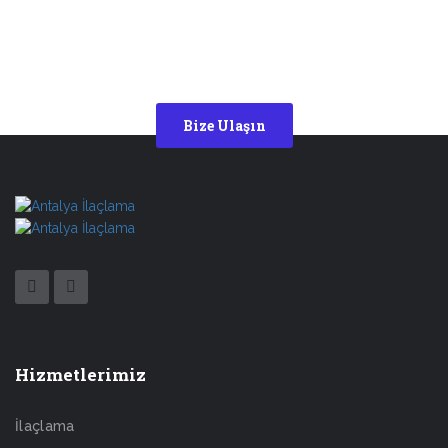
0(242) 330 32 00
7/24 alanında
uzman ekibimiz sizden gelecek
soruları yanıtlamaya hazırdır.
Bize Ulaşın
Hizmetlerimiz
İlaçlama