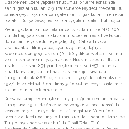
u zaptemek üzere yaptıkları hucümları önleme esnasında
zehirli gazların kullanıldığı literatürlerce kaydedilmektedir. Bu
sahada çeşitli aşamalardan gelen zehirli gaz kullanımı en etkin
olarak 1. Dünya Savaşı esnasında uygulanma alanı bulmuştur.
Zehirli gazların tarımsan alanlarda ilk kullanımı ise M.Ö. 200
yılında bağ yapraklarındaki zararlı böceklerin asfalt ve kükürt
dumanları ile yok edilmeye çalışıldığı, Cato adlı yazar
tarafındanbelirtilmeye başlayan uygulama, değişik
kademelerden geçerek son 50 – 60 yıllık peryotta en verimli
ve en etkin dönemini yaşamaktadır. Nitekim karbon sülfürün
insektisit etkisini 1854 yılınd keşfedilmesi ve 1857` de ambar
zararlılarına karşı kullanılması, keza hidrojen siyanürün
fumigant olarak 1886` da, klorpikrinin 1907` de, etilen oksidin
1927` de ve Methyl Bromidin 1932` dekullanılmaya başlanması
sonucu bunun tipik örnekleridir.
Dünyada fümigasyonu işleminin yapıldığı modern anlamda ilk
fumigatuvar 1920` de Amerika` da ve 1926 yılında Fransa` da
tesis edilmiştir. Türkiye` de ise ilk fümigatuvar Mersin` de
Faransızlar tarafından inşa edilmiş olup daha sonrada İzmir` de
Tariş bünyasinde ve İstanbul` da Cibali Tekel Tütün