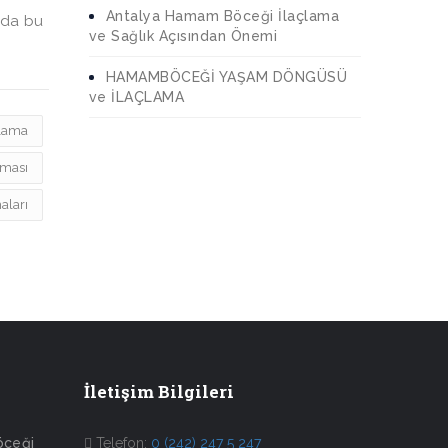
Antalya Hamam Böceği İlaçlama
ı da bu
ve Sağlık Açısından Önemi
HAMAMBÖCEĞİ YAŞAM DÖNGÜSÜ
ve İLAÇLAMA
çlama
rması
aları
İletişim Bilgileri
öceği
Telefon:
0 (242) 247 5 247