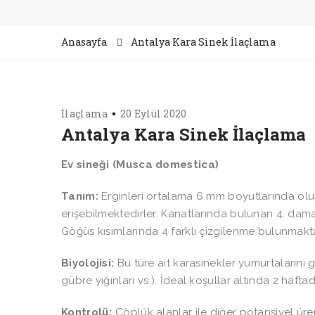
Anasayfa
Antalya Kara Sinek İlaçlama
İlaçlama
20 Eylül 2020
Antalya Kara Sinek İlaçlama
Ev sineği (Musca domestica)
Tanım:
Erginleri ortalama 6 mm boyutlarında olup
erişebilmektedirler. Kanatlarında bulunan 4. damar
Göğüs kısımlarında 4 farklı çizgilenme bulunmakta
Biyolojisi:
Bu türe ait karasinekler yumurtalarını g
gübre yığınları vs.). İdeal koşullar altında 2 haf
Kontrolü:
Çöplük alanlar ile diğer potansiyel ür