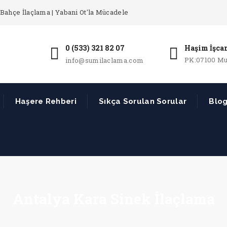
Bahçe İlaçlama | Yabani Ot'la Mücadele
0 (533) 321 82 07
Haşim İşcan
PK:07100 Mu
info@sumilaclama.com
Haşere Rehberi
Sıkça Sorulan Sorular
Blo
Antalya Kara Sinek İlaçlama