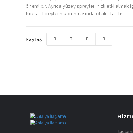
önemlidir. Ayrıca yüzey spreyleri hızlı etki almak i
türe ait bireylerin korunmasında etkili olabilir.
Paylaş:
Hizme
İlaçlam