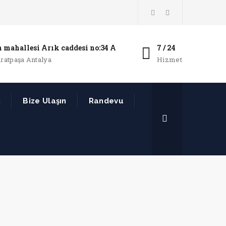
 mahallesi Arık caddesi no:34 A
7 / 24
ratpaşa Antalya
Hizmet
g
Bize Ulaşın
Randevu