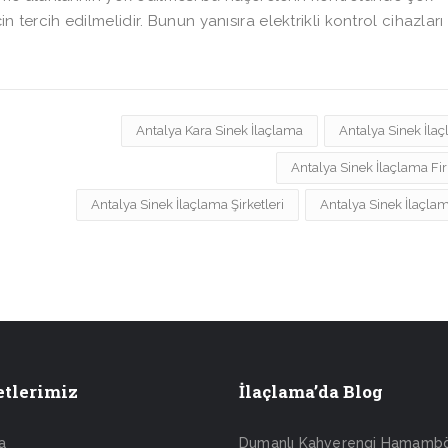
çin tercih edilmelidir. Bunun yanısıra elektrikli kontrol cihazlar
Antalya Kara Sinek İlaçlama
Antalya Sinek İla
Antalya Sinek İlaçlama Fi
Antalya Sinek İlaçlama Şirketleri
Antalya Sinek İlaçlam
tlerimiz
İlaçlama’da Blog
a
Dumanlı Kahverengi Hamamb