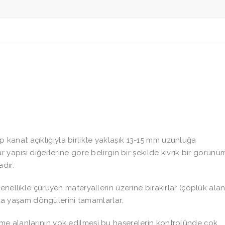
 kanat açıklığıyla birlikte yaklaşık 13-15 mm uzunluğa
 yapısı diğerlerine göre belirgin bir şekilde kıvrık bir görünü
dır.
enellikle çürüyen materyallerin üzerine bırakırlar (çöplük alan
tada yaşam döngülerini tamamlarlar.
eme alanlarının yok edilmesi bu haşerelerin kontrolünde çok